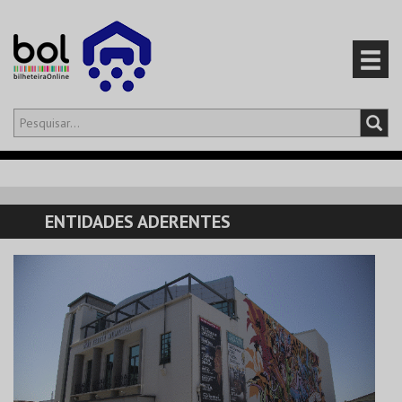
Olá,
iniciar sessão
PT
0
CARRINHO
ENTIDADES ADERENTES
EVENTOS
CARTÕES
PRODUTOS