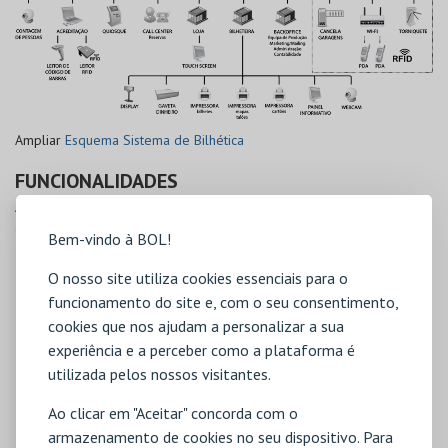
Ampliar
Esquema Sistema de Bilhética
FUNCIONALIDADES
A BOL incorpora centenas de funcionalidades das quais destacamos
as seguintes:
Bem-vindo à BOL!
Portal de Venda na Internet
O nosso site utiliza cookies essenciais para o
Venda de Bilhetes
funcionamento do site e, com o seu consentimento,
Emissão de Convites
cookies que nos ajudam a personalizar a sua
Gestão de Clientes e Mailing
Gestão de Reservas
experiência e a perceber como a plataforma é
Promoções, Concursos
utilizada pelos nossos visitantes.
Realização de Inquéritos
Controlo de Acessos Digital (códigos de barras, RFID)
Ao clicar em "Aceitar" concorda com o
Mapas de Controlo de Gestão
armazenamento de cookies no seu dispositivo. Para
Mapas de Apoio à Decisão