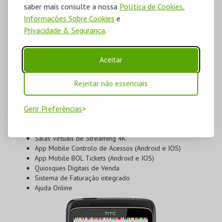
saber mais consulte a nossa
Política de Cookies
,
Gestão de Permissões de Utilizadores
Informações Sobre Cookies
e
Desenho das Salas
Gestão de Espetáculos
Privacidade & Segurança
.
Gestão de Vouchers
Gestão de Cartões de Espectador, Pontos ou de Época
Gestão de Assinaturas, Passes e Packs
Aceitar
Venda de Produtos e Merchandising
Gestão de Stocks e Armazéns
Rejeitar não essenciais
Classificações Desportivas
Acreditação e Check-In
Gerir Preferências
Vendas na página de Facebook
Eventos com bilhetes digitais ocultos (anti-revenda)
Visualização de Salas em 360º
Salas Virtuais de Streaming 4K
App Mobile Controlo de Acessos (Android e IOS)
App Mobile BOL Tickets (Android e IOS)
Quiosques Digitais de Venda
Sistema de Faturação integrado
Ajuda Online