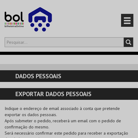
Olá,
iniciar sessão
PT
0
CARRINHO
DADOS PESSOAIS
EVENTOS
EXPORTAR DADOS PESSOAIS
CARTÕES
Indique o endereço de email associado à conta que pretende
PRODUTOS
exportar os dados pessoais.
Após submeter o pedido, receberá um email com o pedido de
confirmação do mesmo.
Será necessário confirmar este pedido para receber a exportação