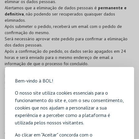
eliminar os dados pessoais.
Alertamos que a eliminação de dados pessoais é
permanente e
definitiva
, não podendo ser recuperados quaisquer dados
eliminados.
Após submeter o pedido, receberá um email com o pedido de
confirmação do mesmo.
Será necessário aprovar este pedido para confirmar a eliminação
dos dados pessoais.
Após a confirmação do pedido, os dados serão apagados em 24
horas e será enviado para o mesmo endereço de email a
informação de que o processo foi concluído.
Com esta operação, a BOL deixará de ter os dados pessoais,
histórico de compras, sendo ainda disponibilizadas quaisquer
Bem-vindo à BOL!
reservas efetuadas.
O seu pedido poderá ser negado pelas seguintes razões:
O nosso site utiliza cookies essenciais para o
- Efetuou uma reserva e a mesma ainda se encontra ativa;
funcionamento do site e, com o seu consentimento,
- Adquiriu bilhetes para um evento que ainda não se realizou;
- Adquiriu bilhetes para um evento com obrigação de preenchimento
cookies que nos ajudam a personalizar a sua
de inquérito e o mesmo ainda não se realizou;
experiência e a perceber como a plataforma é
- Adquiriu um cartão, onde esteja associado como cliente e o mesmo
utilizada pelos nossos visitantes.
ainda se encontra ativo.
Assim que todas as condições em cima não se verifiquem, poderá
Ao clicar em "Aceitar" concorda com o
efetuar um novo pedido de esquecimento no nosso sistema.