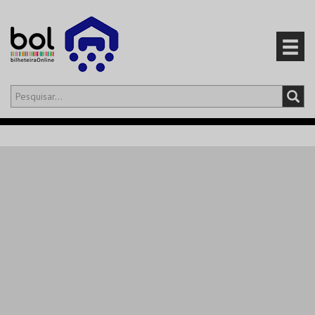
Olá,
iniciar sessão
PT
0
CARRINHO
EVENTOS
CARTÕES
PRODUTOS