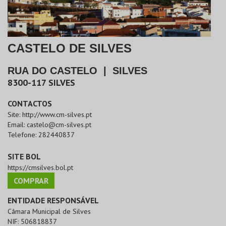
CASTELO DE SILVES
RUA DO CASTELO
|
SILVES
8300-117
SILVES
CONTACTOS
Site:
http://www.cm-silves.pt
Email:
castelo@cm-silves.pt
Telefone:
282440837
SITE BOL
https://cmsilves.bol.pt
COMPRAR
ENTIDADE RESPONSÁVEL
Câmara Municipal de Silves
NIF:
506818837