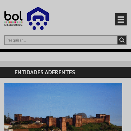
Olá,
iniciar sessão
PT
0
CARRINHO
ENTIDADES ADERENTES
EVENTOS
CARTÕES
PRODUTOS