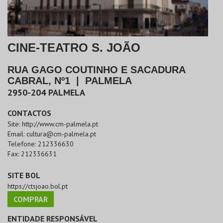
CINE-TEATRO S. JOÃO
RUA GAGO COUTINHO E SACADURA
CABRAL, Nº1
|
PALMELA
2950-204
PALMELA
CONTACTOS
Site:
http://www.cm-palmela.pt
Email:
cultura@cm-palmela.pt
Telefone:
212336630
Fax:
212336631
SITE BOL
https://ctsjoao.bol.pt
COMPRAR
ENTIDADE RESPONSÁVEL