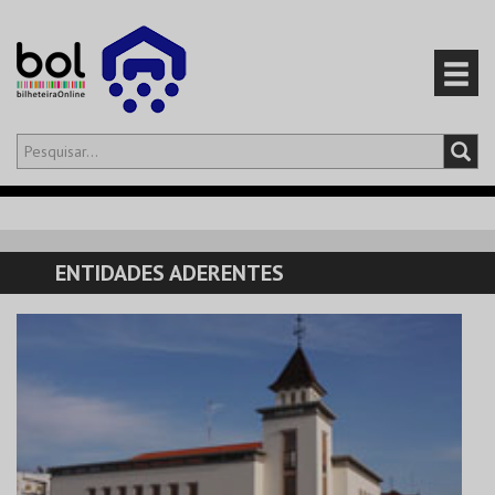
Olá,
iniciar sessão
PT
0
CARRINHO
ENTIDADES ADERENTES
EVENTOS
CARTÕES
PRODUTOS