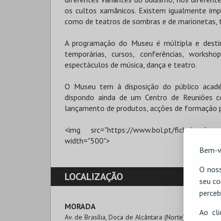
os cultos xamânicos. Existem igualmente imp
como de teatros de sombras e de marionetas, t
A programação do Museu é múltipla e desti
temporárias, cursos, conferências, workshop
espectáculos de música, dança e teatro.
O Museu tem à disposição do público acad
dispondo ainda de um Centro de Reuniões com
lançamento de produtos, acções de formação po
<img src="https://www.bol.pt/ficheirosdow
width="500">
Bem-v
O noss
LOCALIZAÇÃO
seu co
perceb
MORADA
Ao cl
Av. de Brasília, Doca de Alcântara (Norte)
