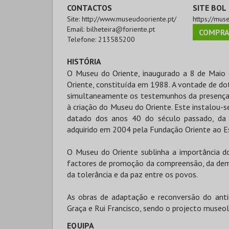
CONTACTOS
SITE BOL
Site:
http://www.museudooriente.pt/
https://mus
Email:
bilheteira@foriente.pt
COMPRA
Telefone:
213585200
HISTÓRIA
O Museu do Oriente, inaugurado a 8 de Maio 
Oriente, constituída em 1988. A vontade de d
simultaneamente os testemunhos da presença po
à criação do Museu do Oriente. Este instalou-s
datado dos anos 40 do século passado, da 
adquirido em 2004 pela Fundação Oriente ao E
O Museu do Oriente sublinha a importância do
factores de promoção da compreensão, da democ
da tolerância e da paz entre os povos.
As obras de adaptação e reconversão do anti
Graça e Rui Francisco, sendo o projecto museol
EQUIPA