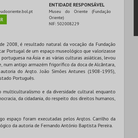
ENTIDADE RESPONSÁVEL
eudooriente.bol.pt
Museu do Oriente (Fundação
Oriente)
R
NIF:
502008229
de 2008, é resultado natural da vocação da Fundação
otar Portugal de um espaço museológico que valorizasse
rtuguesa na Ásia e as várias culturas asiáticas, levou
e, num antigo armazém frigorífico da doca de Alcântara,
autoria do Arqto. João Simões Antunes (1908-1995),
stado Português.
 multiculturalismo e da diversidade cultural enquanto
racia, da cidadania, do respeito dos direitos humanos,
go espaço foram executadas pelos Arqtos. Carrilho da
ógico da autoria de Fernando António Baptista Pereira.