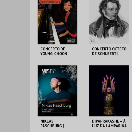
CONCERTO DE
CONCERTO OCTETO
YOUNG-CHOON
DE SCHUBERT |
PARK | PIANO
SOLISTAS DA
METROPOLITANA
MUSEU DO ORIENTE
MUSEU DO ORIENTE
MAIS INFO
MAIS INFO
COMPRAR
COMPRAR
NIKLAS
DIPAPRAKASHE – À
PASCHBURG |
LUZ DA LAMPARINA
MISTY FEST
| DANÇA BHARATA