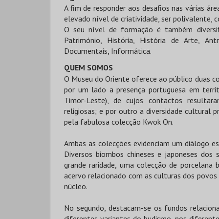
A fim de responder aos desafios nas várias ár
elevado nível de criatividade, ser polivalente, 
O seu nível de formação é também diversif
Património, História, História de Arte, Ant
Documentais, Informática.
QUEM SOMOS
O Museu do Oriente oferece ao público duas 
por um lado a presença portuguesa em territór
Timor-Leste), de cujos contactos resultaram 
religiosas; e por outro a diversidade cultural 
pela fabulosa colecção Kwok On.
Ambas as colecções evidenciam um diálogo est
Diversos biombos chineses e japoneses dos s
grande raridade, uma colecção de porcelana 
acervo relacionado com as culturas dos povos
núcleo.
No segundo, destacam-se os fundos relaciona
diferentes variantes do budismo, nos diferente