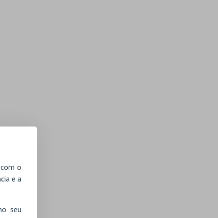
, com o
cia e a
no seu