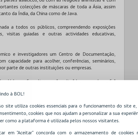
ortantes colecções de máscaras de toda a Ásia, assim
anto da Índia, da China como de Java.
nada a todos os públicos, compreendendo exposições
s, visitas guiadas e outras actividades educativas,
émico e investigadores um Centro de Documentação,
 capacidade para acolher, conferências, seminários,
r parte de outras instituições ou empresas.
nload/cleansafe_cultura.png" alt="clean and safe"
indo à BOL!
o site utiliza cookies essenciais para o funcionamento do site e
RESERVAR HOTEL
ALUGAR VIATURA
nsentimento, cookies que nos ajudam a personalizar a sua experiên
er como a plataforma é utilizada pelos nossos visitantes.
icar em "Aceitar" concorda com o armazenamento de cookies 