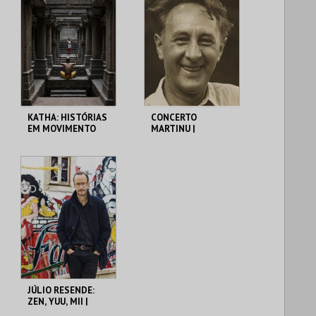
KATHA: HISTÓRIAS
CONCERTO
EM MOVIMENTO
MARTINU |
SOLISTAS DA
METROPOLITANA
MUSEU DO ORIENTE
MUSEU DO ORIENTE
MAIS INFO
MAIS INFO
COMPRAR
COMPRAR
JÚLIO RESENDE:
ZEN, YUU, MII |
PIANO, JAPÃO,