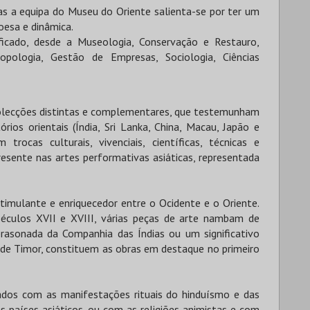
eas a equipa do Museu do Oriente salienta-se por ter um
coesa e dinâmica.
icado, desde a Museologia, Conservação e Restauro,
ropologia, Gestão de Empresas, Sociologia, Ciências
colecções distintas e complementares, que testemunham
ios orientais (Índia, Sri Lanka, China, Macau, Japão e
trocas culturais, vivenciais, científicas, técnicas e
presente nas artes performativas asiáticas, representada
imulante e enriquecedor entre o Ocidente e o Oriente.
éculos XVII e XVIII, várias peças de arte nambam de
brasonada da Companhia das Índias ou um significativo
 de Timor, constituem as obras em destaque no primeiro
dos com as manifestações rituais do hinduísmo e das
s países asiáticos, ou com as religiões animistas e com