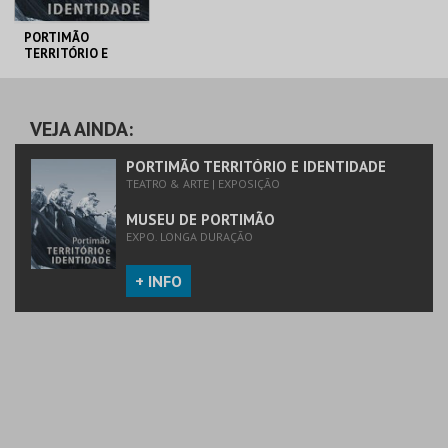
PORTIMÃO
TERRITÓRIO E
IDENTIDADE
MUSEU DE
PORTIMÃO
VEJA AINDA:
MAIS INFO
PORTIMÃO TERRITÓRIO E IDENTIDADE
TEATRO & ARTE | EXPOSIÇÃO
COMPRAR
MUSEU DE PORTIMÃO
EXPO. LONGA DURAÇÃO
+ INFO