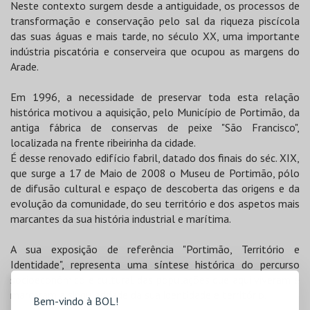
Neste contexto surgem desde a antiguidade, os processos de
transformação e conservação pelo sal da riqueza piscícola
das suas águas e mais tarde, no século XX, uma importante
indústria piscatória e conserveira que ocupou as margens do
Arade.
Em 1996, a necessidade de preservar toda esta relação
histórica motivou a aquisição, pelo Município de Portimão, da
antiga fábrica de conservas de peixe "São Francisco",
localizada na frente ribeirinha da cidade.
É desse renovado edifício fabril, datado dos finais do séc. XIX,
que surge a 17 de Maio de 2008 o Museu de Portimão, pólo
de difusão cultural e espaço de descoberta das origens e da
evolução da comunidade, do seu território e dos aspetos mais
marcantes da sua história industrial e marítima.
A sua exposição de referência "Portimão, Território e
Identidade", representa uma síntese histórica do percurso
socioeconómico e cultural das populações que aqui viveram e
marcaram a singularidade da sua identidade e território.
Bem-vindo à BOL!