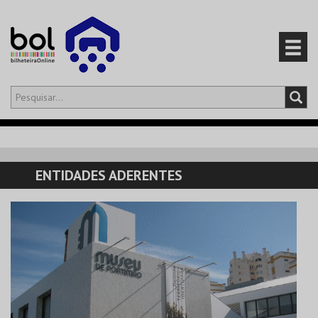
Olá,
iniciar sessão
PT
0
CARRINHO
ENTIDADES ADERENTES
EVENTOS
CARTÕES
PRODUTOS