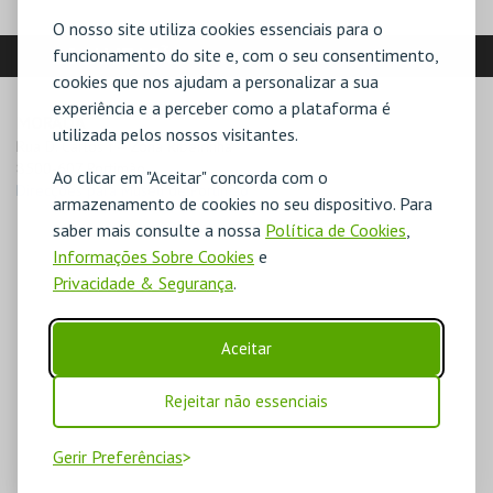
O nosso site utiliza cookies essenciais para o
LOCALIZAÇÃO
funcionamento do site e, com o seu consentimento,
cookies que nos ajudam a personalizar a sua
experiência e a perceber como a plataforma é
MORADA
utilizada pelos nossos visitantes.
Rua D. Carlos I – Zona Ribeirinha

8500-607 Portimão
Ao clicar em "Aceitar" concorda com o
Direcções para Museu de Portimão
armazenamento de cookies no seu dispositivo. Para
saber mais consulte a nossa
Política de Cookies
,
Informações Sobre Cookies
e
Privacidade & Segurança
.
Aceitar
Rejeitar não essenciais
Gerir Preferências