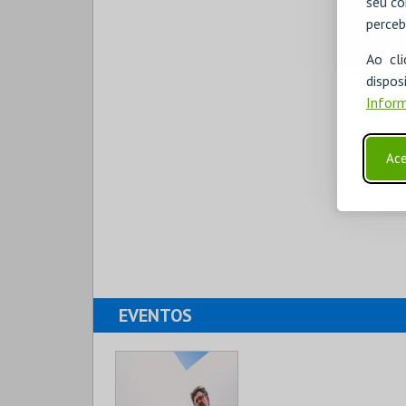
seu co
perceb
Ao cl
disp
Inform
Ace
EVENTOS