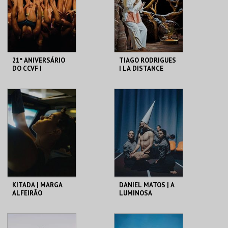
21º ANIVERSÁRIO
TIAGO RODRIGUES
DO CCVF |
| LA DISTANCE
VAGABUNDUS
C. CULTURAL VILA
C. CULTURAL VILA
FLOR
FLOR
MAIS INFO
MAIS INFO
COMPRAR
COMPRAR
KITADA | MARGA
DANIEL MATOS | A
ALFEIRÃO
LUMINOSA
VIOLENCIA DA
PERFEIÇÃO
C. CULTURAL VILA
C. CULTURAL VILA
FLOR
FLOR