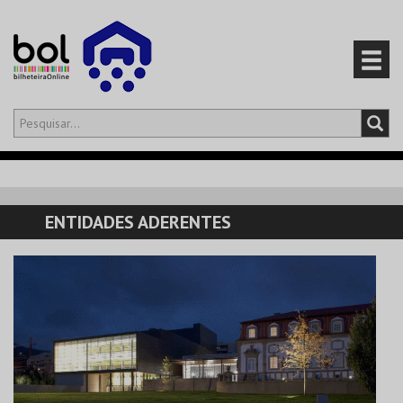
Olá,
iniciar sessão
PT
0
CARRINHO
ENTIDADES ADERENTES
EVENTOS
CARTÕES
PRODUTOS