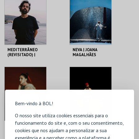
MAIS INFO
MAIS INFO
COMPRAR
COMPRAR
MEDITERRÂNEO
NEVA | JOANA
(REVISITADO) |
MAGALHÃES
VALTER LOBO
C. CULTURAL VILA
C. CULTURAL VILA
FLOR
FLOR
MAIS INFO
MAIS INFO
COMPRAR
COMPRAR
Bem-vindo à BOL!
O nosso site utiliza cookies essenciais para o
funcionamento do site e, com o seu consentimento,
MAFALDA | GOSTO
QUERO UM PIANO |
cookies que nos ajudam a personalizar a sua
MUITO DE ESTAR
ANA MADUREIRA &
AQUI
VAHAN KEROVPYAN
experiência e a perceber como a plataforma é