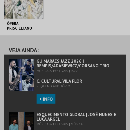
COMPRAR
COMPRAR
ÓPERA |
PRISCILLIANO
C. CULTURAL VILA
FLOR
VEJA AINDA:
MAIS INFO
GUIMARÃES JAZZ 2026 |
REMPIS/ADASIEWICZ/CORSANO TRIO
MÚSICA & FESTIVAIS | JAZZ
COMPRAR
C. CULTURAL VILA FLOR
PEQUENO AUDITÓRIO
+ INFO
ESQUECIMENTO GLOBAL | JOSÉ NUNES E
LUCA ARGEL
MÚSICA & FESTIVAIS | MÚSICA