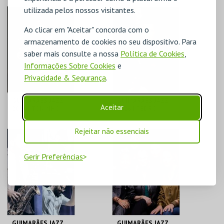
utilizada pelos nossos visitantes.
C. CULTURAL VILA
C. CULTURAL VILA
FLOR
FLOR
Ao clicar em "Aceitar" concorda com o
armazenamento de cookies no seu dispositivo. Para
MAIS INFO
MAIS INFO
saber mais consulte a nossa
Política de Cookies
,
COMPRAR
COMPRAR
Informações Sobre Cookies
e
Privacidade & Segurança
.
GUIMARÃES JAZZ
GUIMARÃES JAZZ
Aceitar
2026 | TONINHO
2026 | PEDRO
HORTA C/
EMANUEL PEREIRA
ORQUESTRA DE
Rejeitar não essenciais
GUIMARÃES
C. CULTURAL VILA
C. CULTURAL VILA
FLOR
FLOR
Gerir Preferências
MAIS INFO
MAIS INFO
COMPRAR
COMPRAR
GUIMARÃES JAZZ
GUIMARÃES JAZZ