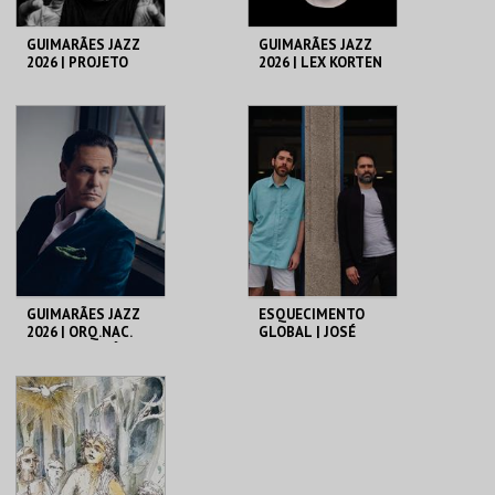
GUIMARÃES JAZZ
GUIMARÃES JAZZ
2026 | PROJETO
2026 | LEX KORTEN
SONOSCOPIA
QUINTET
C. CULTURAL VILA
C. CULTURAL VILA
FLOR
FLOR
MAIS INFO
MAIS INFO
COMPRAR
COMPRAR
GUIMARÃES JAZZ
ESQUECIMENTO
2026 | ORQ.NAC.
GLOBAL | JOSÉ
JAZZ MACEDÓNIA
NUNES E LUCA
DO NORTE C/ KURT
ARGEL
ELLING
C. CULTURAL VILA
C. CULTURAL VILA
FLOR
FLOR
MAIS INFO
MAIS INFO