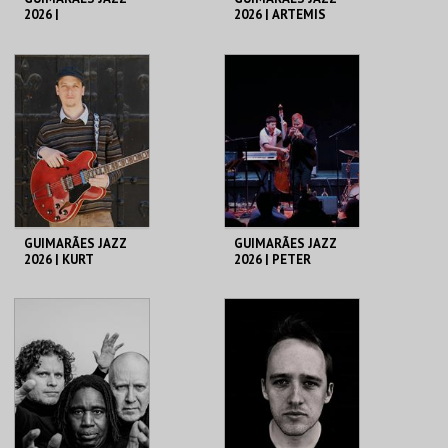
2026 |
2026 | ARTEMIS
REMPIS/ADASIEWIC
Z/CORSANO TRIO
C. CULTURAL VILA
C. CULTURAL VILA
FLOR
FLOR
MAIS INFO
MAIS INFO
COMPRAR
COMPRAR
GUIMARÃES JAZZ
GUIMARÃES JAZZ
2026 | KURT
2026 | PETER
ROSENWINKEL
EVANS QUARTETO
QUINTETO
C. CULTURAL VILA
C. CULTURAL VILA
FLOR
FLOR
MAIS INFO
MAIS INFO
COMPRAR
COMPRAR