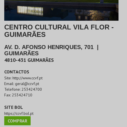
CENTRO CULTURAL VILA FLOR -
GUIMARÃES
AV. D. AFONSO HENRIQUES, 701
|
GUIMARÃES
4810-431
GUIMARÃES
CONTACTOS
Site:
http://www.ccvf.pt
Email:
geral@ccvf.pt
Telefone:
253424700
Fax:
253424710
SITE BOL
https://ccvf.bol.pt
COMPRAR