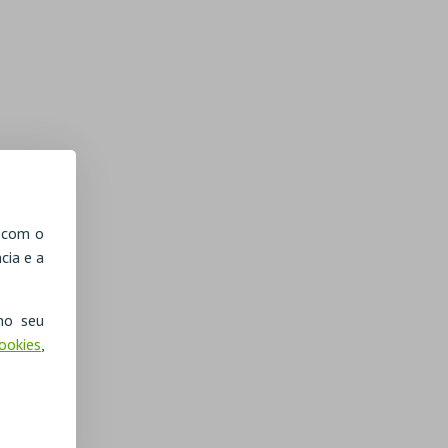
, com o
cia e a
no seu
Cookies
,