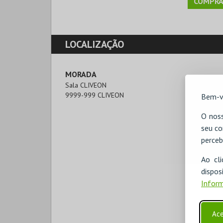
COMPRA
LOCALIZAÇÃO
MORADA
Sala CLIVEON

9999-999 CLIVEON
Bem-v
O noss
seu co
perceb
Ao cl
disp
Inform
Ace