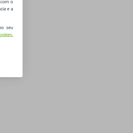
, com o
cia e a
no seu
Cookies
,