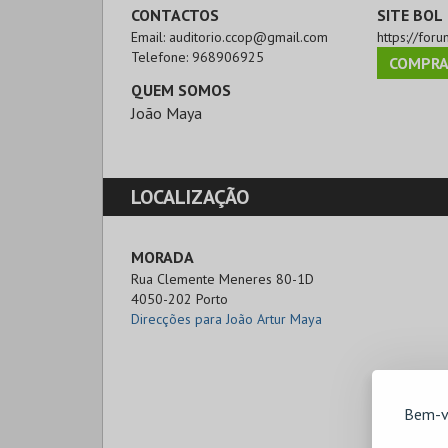
CONTACTOS
SITE BOL
Email:
auditorio.ccop@gmail.com
https://for
Telefone:
968906925
COMPRA
QUEM SOMOS
João Maya
LOCALIZAÇÃO
MORADA
Rua Clemente Meneres 80-1D

4050-202 Porto
Direcções para João Artur Maya
Bem-v