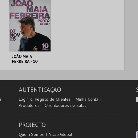
JOÃO MAIA
FERREIRA - 10
ANOS DE CARREIRA
AUDITÓRIO CCOP
AUTENTICAÇÃO
MAIS INFO
s
Login & Registo de Clientes
Minha Conta
Produtores
Orientadores de Salas
COMPRAR
PROJECTO
Quem Somos
Visão Global