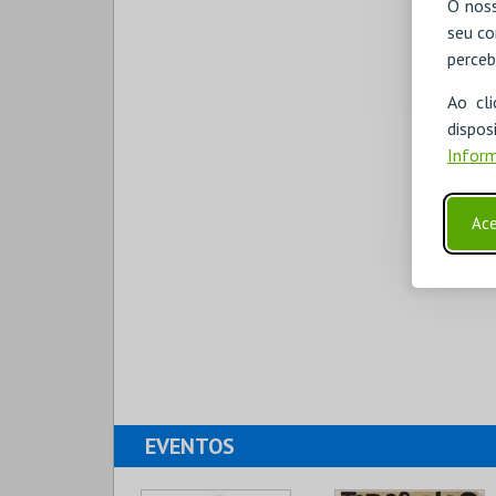
O noss
seu co
perceb
Ao cl
disp
Inform
Ace
EVENTOS