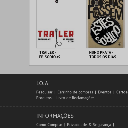
TRAILER -
NUNO PRATA -
EPISÓDIO #2
TODOS OS DIAS
FOSSEM
ESTES/OUTROS
AUDITÓRIO CCOP
AUDITÓRIO CCOP
LOJA
MAIS INFO
MAIS INFO
Pesquisar
Carrinho de compras
Eventos
Cartõe
Produtos
Livro de Reclamações
COMPRAR
COMPRAR
INFORMAÇÕES
Como Comprar
Privacidade & Segurança