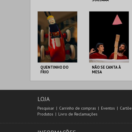
LU.CA -TEATRO LUÍS
LU.CA -TEATRO LUÍS
CAMÕES
CAMÕES
MAIS INFO
MAIS INFO
COMPRAR
COMPRAR
QUENTINHO DO
NÃO SE CANTA À
FRIO
MESA
LU.CA -TEATRO LUÍS
LU.CA -TEATRO LUÍS
CAMÕES
CAMÕES
LOJA
MAIS INFO
MAIS INFO
Pesquisar
Carrinho de compras
Eventos
Cartõe
Produtos
Livro de Reclamações
COMPRAR
COMPRAR