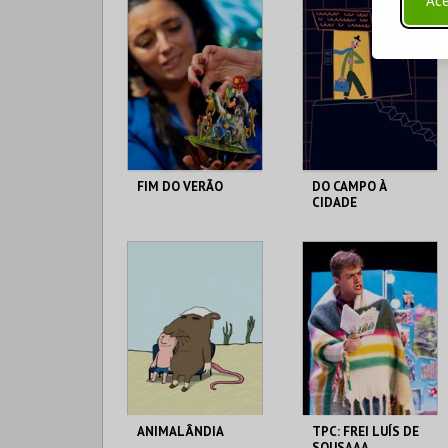
Ace
FIM DO VERÃO
DO CAMPO À
CIDADE
LU.CA -TEATRO LUÍS
LU.CA -TEATRO LUÍS
CAMÕES
CAMÕES
MAIS INFO
MAIS INFO
COMPRAR
COMPRAR
ANIMALÂNDIA
TPC: FREI LUÍS DE
SOUSAAA