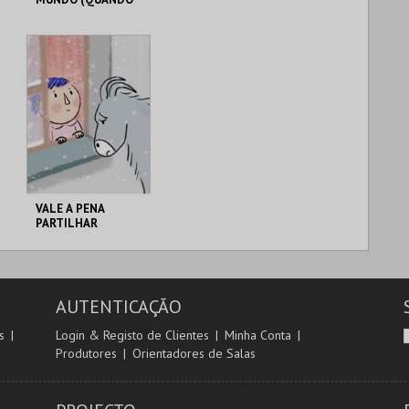
ACORDAS)
LU.CA -TEATRO LUÍS
LU.CA -TEATRO LUÍS
CAMÕES
CAMÕES
MAIS INFO
MAIS INFO
COMPRAR
COMPRAR
VALE A PENA
PARTILHAR
LU.CA -TEATRO LUÍS
CAMÕES
AUTENTICAÇÃO
MAIS INFO
s
Login & Registo de Clientes
Minha Conta
Produtores
Orientadores de Salas
COMPRAR