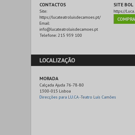
CONTACTOS
SITE BOL
Site:
https://Luca
https://lucateatroluisdecamoes.pt/
COMPRA
Email:
info@lucateatroluisdecamoes.pt
Telefone:
215 939 100
LOCALIZAÇÃO
MORADA
Calçada Ajuda 76-78-80

1300-015 Lisboa
Direcções para LU.CA -Teatro Luís Camões