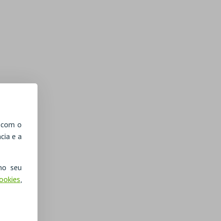
, com o
cia e a
no seu
Cookies
,