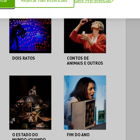
itar
Rejeitar não essenciais
Gerir Preferências
DOIS RATOS
CONTOS DE
ANIMAIS E OUTROS
QUE TAIS
LU.CA -TEATRO LUÍS
LU.CA -TEATRO LUÍS
CAMÕES
CAMÕES
MAIS INFO
MAIS INFO
COMPRAR
COMPRAR
O ESTADO DO
FIM DO ANO
MUNDO (QUANDO