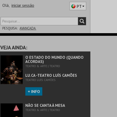
Olá,
iniciar sessão
PT
PESQUISA:
AVANÇADA
DISTRITO
VEJA AINDA:
SALA
O ESTADO DO MUNDO (QUANDO
ACORDAS)
TEATRO & ARTE | TEATRO
LU.CA -TEATRO LUÍS CAMÕES
TEATRO LUÍS CAMÕES
+ INFO
NÃO SE CANTA À MESA
TEATRO & ARTE | TEATRO