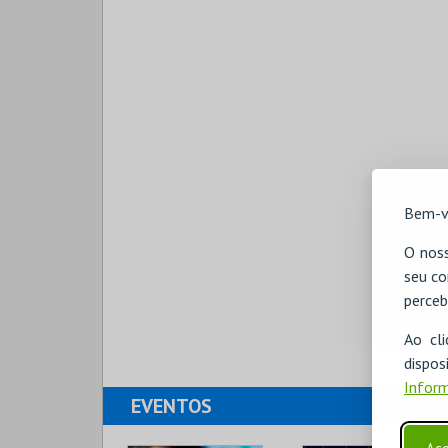
Bem-v
O noss
seu co
perceb
Ao cl
disp
Inform
EVENTOS