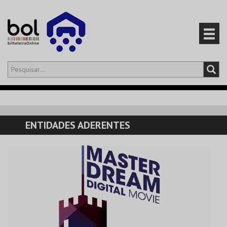
Olá,
iniciar sessão
PT
0
CARRINHO
ENTIDADES ADERENTES
EVENTOS
CARTÕES
PRODUTOS