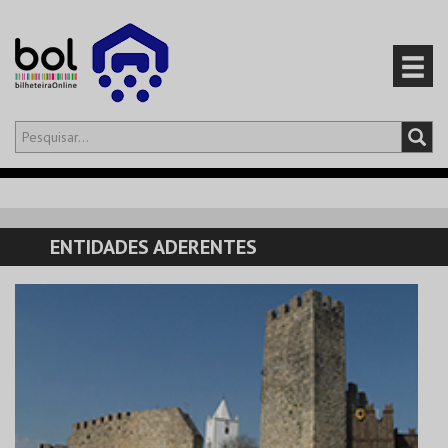
Olá,
iniciar sessão
PT
0
CARRINHO
ENTIDADES ADERENTES
EVENTOS
CARTÕES
PRODUTOS