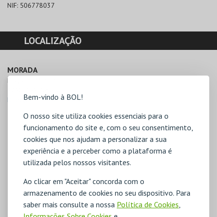
NIF:
506778037
LOCALIZAÇÃO
MORADA
Praça do Município

3230-253 Penela
Bem-vindo à BOL!
Direcções para C. M. Penela
O nosso site utiliza cookies essenciais para o
funcionamento do site e, com o seu consentimento,
cookies que nos ajudam a personalizar a sua
experiência e a perceber como a plataforma é
utilizada pelos nossos visitantes.
Ao clicar em "Aceitar" concorda com o
armazenamento de cookies no seu dispositivo. Para
saber mais consulte a nossa
Política de Cookies
,
Informações Sobre Cookies
e