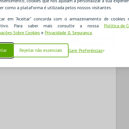
nsentimento, cookies que nos ajudam a personalizar a sua experiên
ENTIDADE RESPONSÁVEL
er como a plataforma é utilizada pelos nossos visitantes.
entos.bol.pt
Splendid Motivation
NIF:
513993479
R
icar em "Aceitar" concorda com o armazenamento de cookies 
ositivo. Para saber mais consulte a nossa
Política de 
ações Sobre Cookies
e
Privacidade & Segurança
.
RESERVAR HOTEL
ALUGAR VIATURA
itar
Rejeitar não essenciais
Gerir Preferências