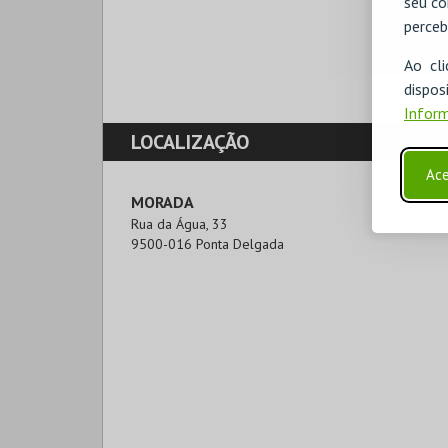
seu co
SITE BOL
perceb
https://jmev
COMPRA
Ao cl
disp
Inform
LOCALIZAÇÃO
Ace
MORADA
Rua da Água, 33

9500-016 Ponta Delgada