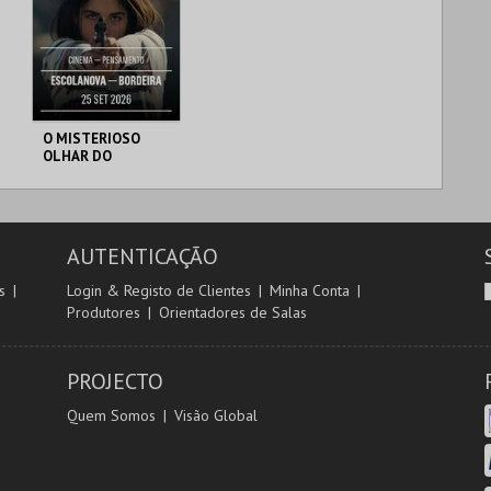
O MISTERIOSO
OLHAR DO
FLAMINGO
(ESCOLA NOVA)
ESCOLA NOVA
BORDEIRA
AUTENTICAÇÃO
MAIS INFO
s
Login & Registo de Clientes
Minha Conta
Produtores
Orientadores de Salas
INSCREVER
PROJECTO
Quem Somos
Visão Global