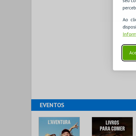
seu co
perceb
Ao cl
disp
Inform
Ace
EVENTOS