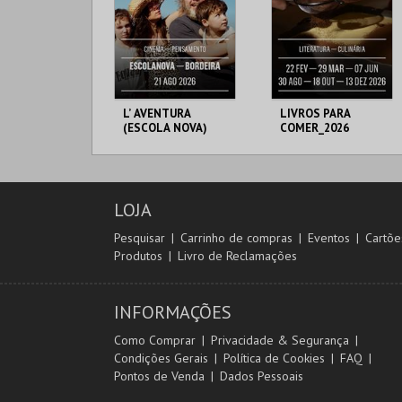
L’ AVENTURA
LIVROS PARA
(ESCOLA NOVA)
COMER_2026
(ESCOLA NOVA)
ESCOLA NOVA
ESCOLA NOVA
BORDEIRA
BORDEIRA
LOJA
MAIS INFO
MAIS INFO
Pesquisar
Carrinho de compras
Eventos
Cartõe
Produtos
Livro de Reclamações
INSCREVER
INSCREVER
INFORMAÇÕES
Como Comprar
Privacidade & Segurança
Condições Gerais
Política de Cookies
FAQ
Pontos de Venda
Dados Pessoais