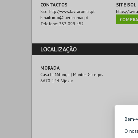
CONTACTOS
SITE BOL
Site:
http://www.lavraromar.pt
https://lavr
Email:
info@lavraromar.pt
COMPRA
Telefone:
282 099 452
LOCALIZAÇÃO
MORADA
Casa la Milonga | Montes Galegos

8670-144 Aljezur
Bem-v
O noss