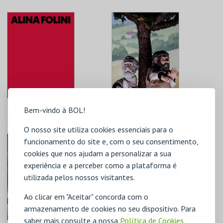
T. M. JOAQUIM
T. M. JOAQUIM
BENITE
BENITE
MAIS INFO
MAIS INFO
COMPRAR
COMPRAR
OLHOS
O CAVALEIRO DA
Bem-vindo à BOL!
PERIFÉRICOS
TRISTE FIGURA
FAZEM SISMOS,
O nosso site utiliza cookies essenciais para o
LÍNGUAS
ENROLADAS
T. M. JOAQUIM
T. M. JOAQUIM
funcionamento do site e, com o seu consentimento,
CHAMAM UM
BENITE
BENITE
cookies que nos ajudam a personalizar a sua
VULCÃO
experiência e a perceber como a plataforma é
MAIS INFO
MAIS INFO
utilizada pelos nossos visitantes.
COMPRAR
COMPRAR
Ao clicar em "Aceitar" concorda com o
armazenamento de cookies no seu dispositivo. Para
saber mais consulte a nossa
Política de Cookies
,