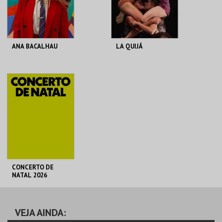
COMPRAR
COMPRAR
ANA BACALHAU
LA QUIJÁ
T. M. JOAQUIM
T. M. JOAQUIM
BENITE
BENITE
MAIS INFO
MAIS INFO
COMPRAR
COMPRAR
CONCERTO DE
NATAL 2026
T. M. JOAQUIM
BENITE
VEJA AINDA: