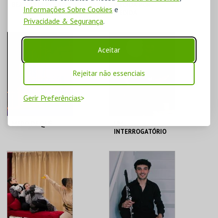
BEATRIZ LI ROSÃO
MEDIDA POR
Informações Sobre Cookies
e
MEDIDA
Privacidade & Segurança
.
T. M. JOAQUIM
T. M. JOAQUIM
BENITE
BENITE
Aceitar
MAIS INFO
MAIS INFO
Rejeitar não essenciais
COMPRAR
COMPRAR
Gerir Preferências
MEDO DE QUÊ
UM
INTERROGATÓRIO
T. M. JOAQUIM
T. M. JOAQUIM
BENITE
BENITE
MAIS INFO
MAIS INFO
COMPRAR
COMPRAR