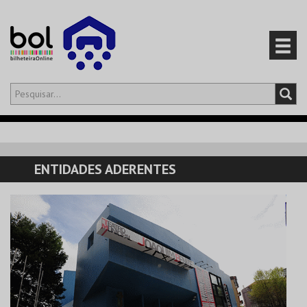
Olá,
iniciar sessão
PT
0
CARRINHO
ENTIDADES ADERENTES
EVENTOS
CARTÕES
PRODUTOS