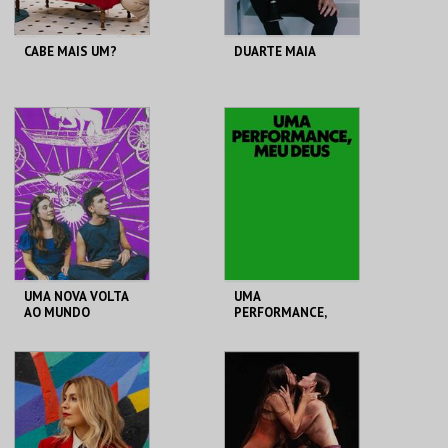
CABE MAIS UM?
DUARTE MAIA
T. M. JOAQUIM
T. M. JOAQUIM
BENITE
BENITE
MAIS INFO
MAIS INFO
COMPRAR
COMPRAR
UMA NOVA VOLTA
UMA
AO MUNDO
PERFORMANCE,
MEU DEUS
T. M. JOAQUIM
T. M. JOAQUIM
BENITE
BENITE
MAIS INFO
MAIS INFO