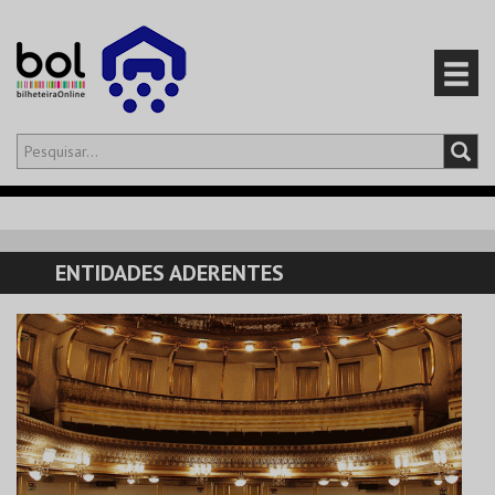
Olá,
iniciar sessão
PT
0
CARRINHO
ENTIDADES ADERENTES
EVENTOS
CARTÕES
PRODUTOS