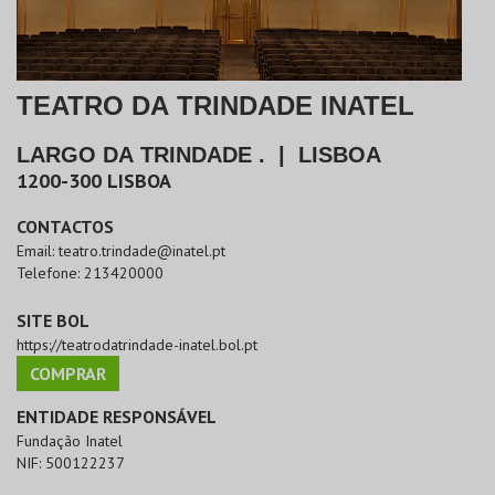
TEATRO DA TRINDADE INATEL
LARGO DA TRINDADE .
|
LISBOA
1200-300
LISBOA
CONTACTOS
Email:
teatro.trindade@inatel.pt
Telefone:
213420000
SITE BOL
https://teatrodatrindade-inatel.bol.pt
COMPRAR
ENTIDADE RESPONSÁVEL
Fundação Inatel
NIF:
500122237