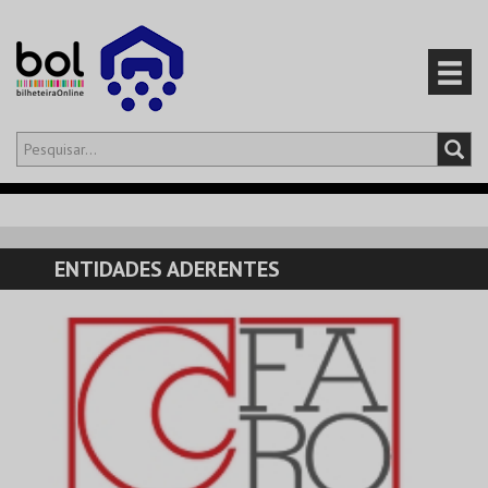
Olá,
iniciar sessão
PT
0
CARRINHO
ENTIDADES ADERENTES
EVENTOS
CARTÕES
PRODUTOS