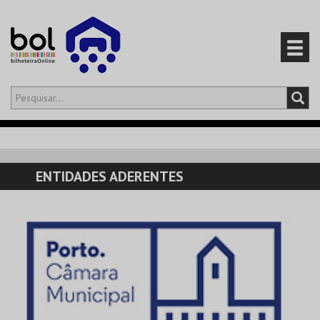
Olá,
iniciar sessão
PT
0
CARRINHO
ENTIDADES ADERENTES
EVENTOS
CARTÕES
PRODUTOS