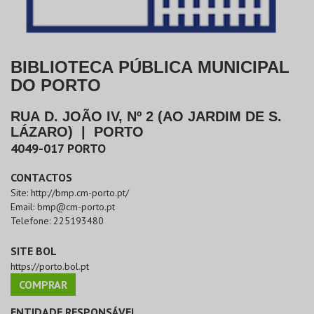
BIBLIOTECA PÚBLICA MUNICIPAL
DO PORTO
RUA D. JOÃO IV, Nº 2 (AO JARDIM DE S.
LÁZARO)
|
PORTO
4049-017
PORTO
CONTACTOS
Site:
http://bmp.cm-porto.pt/
Email:
bmp@cm-porto.pt
Telefone:
225193480
SITE BOL
https://porto.bol.pt
COMPRAR
ENTIDADE RESPONSÁVEL