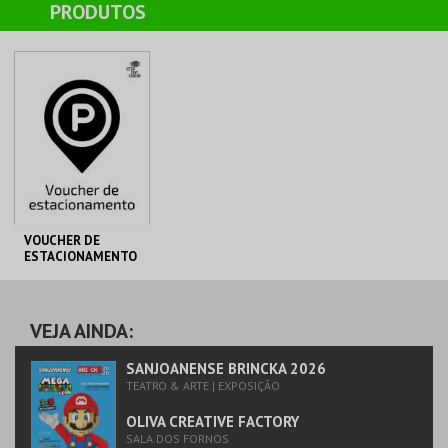
PRODUTOS
AQUISIÇÃO
MAIS INFO
COMPRAR
VOUCHER DE
ESTACIONAMENTO
PARQUE JOÃO DE
C. M. S. JOÃO DA
DEUS
MADEIRA
VEJA AINDA:
MAIS INFO
SANJOANENSE BRINCKA 2026
TEATRO & ARTE | EXPOSIÇÃO
COMPRAR
OLIVA CREATIVE FACTORY
SALA DOS FORNOS