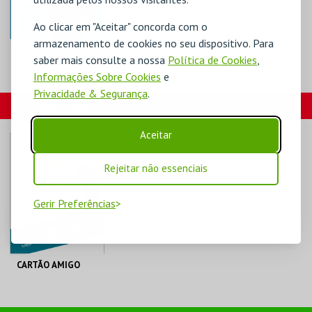
Ao clicar em "Aceitar" concorda com o
armazenamento de cookies no seu dispositivo. Para
SANJOANENSE
saber mais consulte a nossa
Política de Cookies
,
BRINCKA 2026
Informações Sobre Cookies
e
Privacidade & Segurança
.
OLIVA CREATIVE
CARTÕES
FACTORY
Aceitar
MAIS INFO
Rejeitar não essenciais
COMPRAR
Gerir Preferências
CARTÃO AMIGO
C. M. S. JOÃO DA
MADEIRA