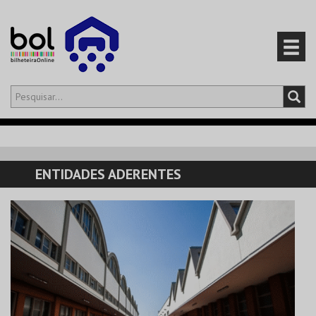
Olá,
iniciar sessão
PT
0
CARRINHO
ENTIDADES ADERENTES
EVENTOS
CARTÕES
PRODUTOS