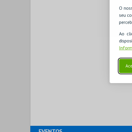
O noss
seu co
perceb
Ao cl
disp
Inform
Ace
EVENTOS