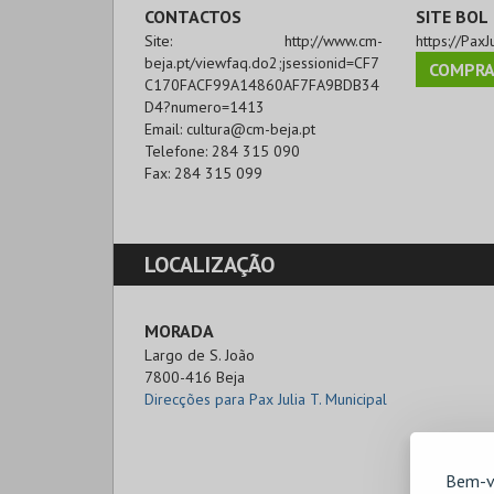
CONTACTOS
SITE BOL
Site:
http://www.cm-
https://PaxJu
beja.pt/viewfaq.do2;jsessionid=CF7
COMPRA
C170FACF99A14860AF7FA9BDB34
D4?numero=1413
Email:
cultura@cm-beja.pt
Telefone:
284 315 090
Fax:
284 315 099
LOCALIZAÇÃO
MORADA
Largo de S. João

7800-416 Beja
Direcções para Pax Julia T. Municipal
Bem-v