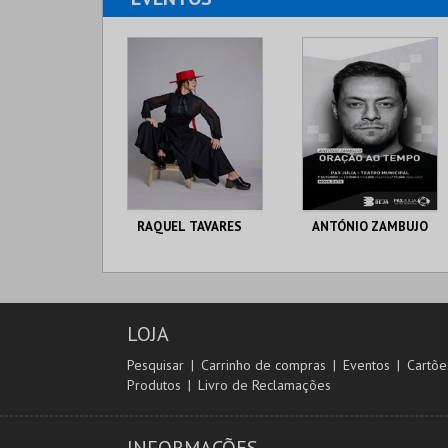
RAQUEL TAVARES
ANTÓNIO ZAMBUJO
PAX JULIA T.
PAX JULIA T.
MUNICIPAL
MUNICIPAL
LOJA
MAIS INFO
MAIS INFO
Pesquisar
Carrinho de compras
Eventos
Cartõe
Produtos
Livro de Reclamações
COMPRAR
COMPRAR