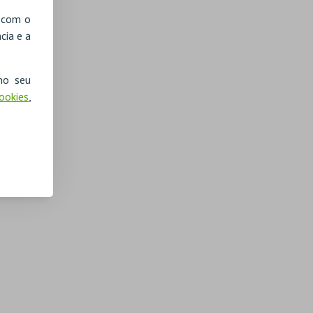
, com o
cia e a
no seu
Cookies
,