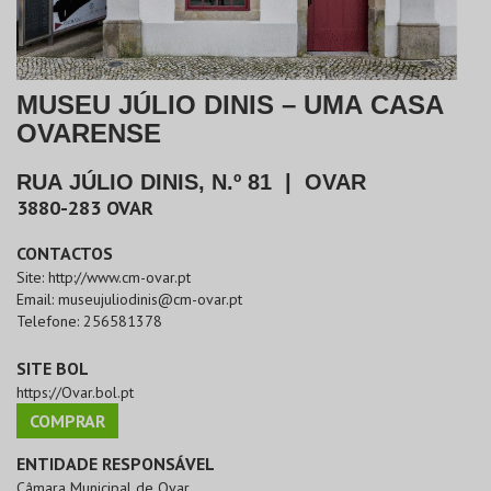
MUSEU JÚLIO DINIS – UMA CASA
OVARENSE
RUA JÚLIO DINIS, N.º 81
|
OVAR
3880-283
OVAR
CONTACTOS
Site:
http://www.cm-ovar.pt
Email:
museujuliodinis@cm-ovar.pt
Telefone:
256581378
SITE BOL
https://Ovar.bol.pt
COMPRAR
ENTIDADE RESPONSÁVEL
Câmara Municipal de Ovar