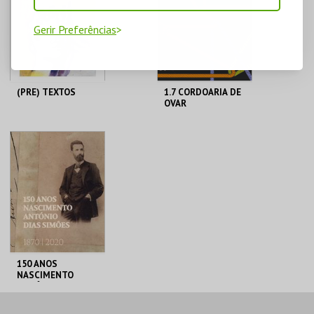
Gerir Preferências
(PRE) TEXTOS
1.7 CORDOARIA DE
OVAR
MUSEU JÚLIO DINIS
MUSEU JÚLIO DINIS
MAIS INFO
MAIS INFO
COMPRAR
COMPRAR
150 ANOS
NASCIMENTO
ANTÓNIO DIAS
MUSEU JÚLIO DINIS
SIMÕES