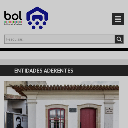
Olá,
iniciar sessão
PT
0
CARRINHO
ENTIDADES ADERENTES
EVENTOS
CARTÕES
PRODUTOS